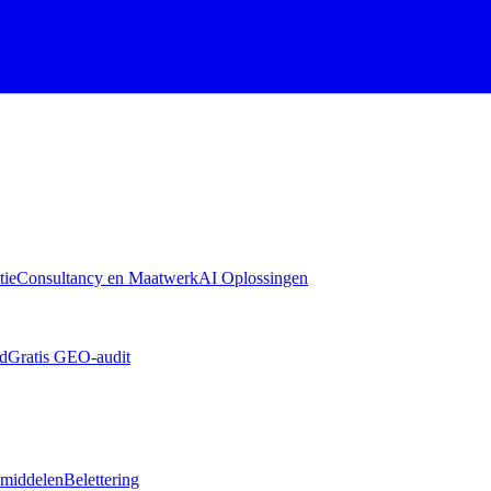
tie
Consultancy en Maatwerk
AI Oplossingen
id
Gratis GEO-audit
emiddelen
Belettering