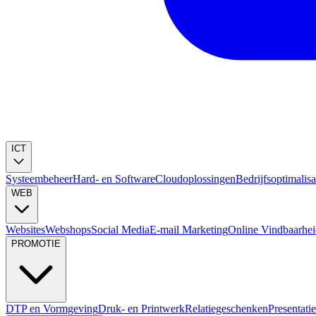
ICT
Systeembeheer
Hard- en Software
Cloudoplossingen
Bedrijfsoptimalisa
WEB
Websites
Webshops
Social Media
E-mail Marketing
Online Vindbaarhe
PROMOTIE
DTP en Vormgeving
Druk- en Printwerk
Relatiegeschenken
Presentati