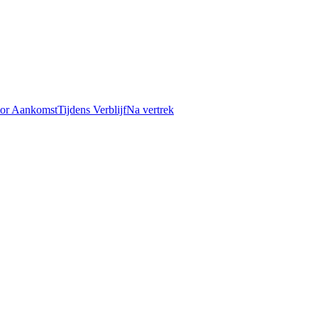
or Aankomst
Tijdens Verblijf
Na vertrek