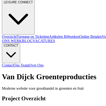
LEISURE CONNECT
Overzicht
Toegang en Ticketing
Artikelen Bijboeken
Online Betalen
Vo
ONS WERK
BLOG
VACATURES
CONTACT
Contact
Ons Team
Over Ons
Van Dijck Groenteproducties
Moderne website voor groothandel in groenten en fruit
Project Overzicht