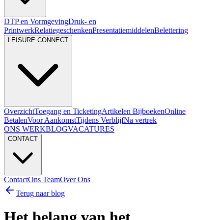
DTP en Vormgeving
Druk- en
Printwerk
Relatiegeschenken
Presentatiemiddelen
Belettering
LEISURE CONNECT
Overzicht
Toegang en Ticketing
Artikelen Bijboeken
Online
Betalen
Voor Aankomst
Tijdens Verblijf
Na vertrek
ONS WERK
BLOG
VACATURES
CONTACT
Contact
Ons Team
Over Ons
Terug naar blog
Het belang van het