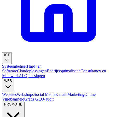
ICT
Systeembeheer
Hard- en
Software
Cloudoplossingen
Bedrijfsoptimalisatie
Consultancy en
Maatwerk
AI Oplossingen
WEB
Websites
Webshops
Social Media
E-mail Marketing
Online
Vindbaarheid
Gratis GEO-audit
PROMOTIE