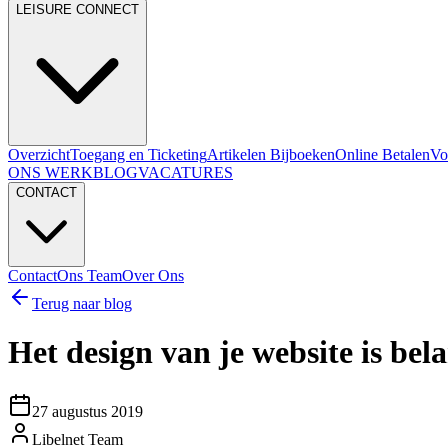
LEISURE CONNECT
Overzicht
Toegang en Ticketing
Artikelen Bijboeken
Online Betalen
Vo
ONS WERK
BLOG
VACATURES
CONTACT
Contact
Ons Team
Over Ons
Terug naar blog
Het design van je website is bel
27 augustus 2019
Libelnet Team