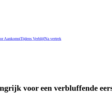
or Aankomst
Tijdens Verblijf
Na vertrek
angrijk voor een verbluffende eer