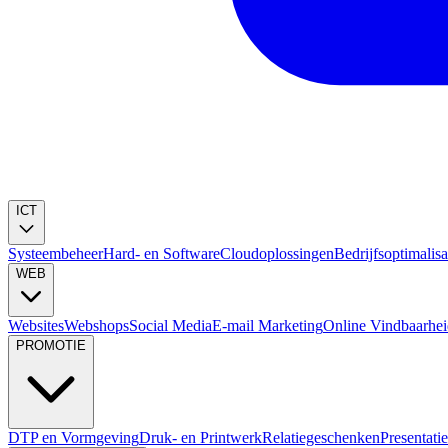
ICT
Systeembeheer
Hard- en Software
Cloudoplossingen
Bedrijfsoptimalisa
WEB
Websites
Webshops
Social Media
E-mail Marketing
Online Vindbaarhe
PROMOTIE
DTP en Vormgeving
Druk- en Printwerk
Relatiegeschenken
Presentati