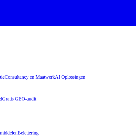
tie
Consultancy en Maatwerk
AI Oplossingen
id
Gratis GEO-audit
emiddelen
Belettering